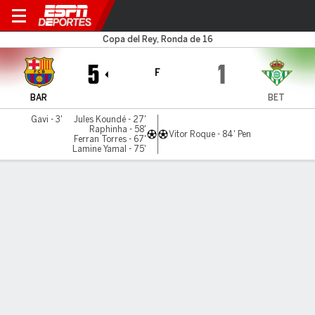
Barcelona v Betis
Copa del Rey, Ronda de 16
5
1
F
BAR
BET
Gavi - 3'
Jules Koundé - 27'
Raphinha - 58'
Vitor Roque - 84' Pen
Ferran Torres - 67'
Lamine Yamal - 75'
Resumen
Comentario
LÍNEA DE TIEMPO DE JUEGO
BAR