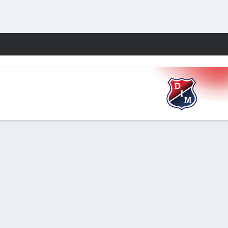
Watch
Juegos