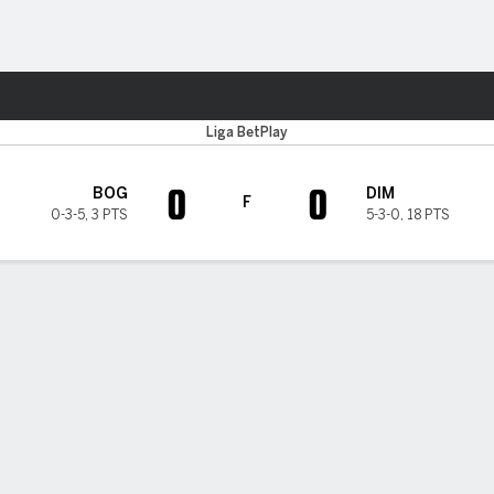
o
Más Deportes
Liga BetPlay
0
0
BOG
DIM
F
0-3-5
,
3 PTS
5-3-0
,
18 PTS
A DE TIEMPO DE JUEGO