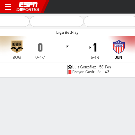
Inter Bogotá v Atl. Junior
Liga BetPlay
0
1
F
BOG
0-4-7
6-4-1
JUN
Luis González - 58' Pen
Brayan Castrillón - 43'
Resumen
Comentario
LÍNEA DE TIEMPO DE JUEGO
BOG