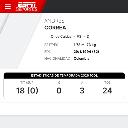
ANDRÉS
CORREA
Once Caldas
#3
D
EST/PES
1.78 m, 73 kg
FDN
29/1/1994 (32)
NACIONALIDAD
Colombia
ESTADÍSTICAS DE TEMPORADA 2026 1COL
TIT (SUP)
G
A
TOB
18 (0)
0
3
24
Perfil de Jugador
Bio
Noticias
Partidos
Estadísticas