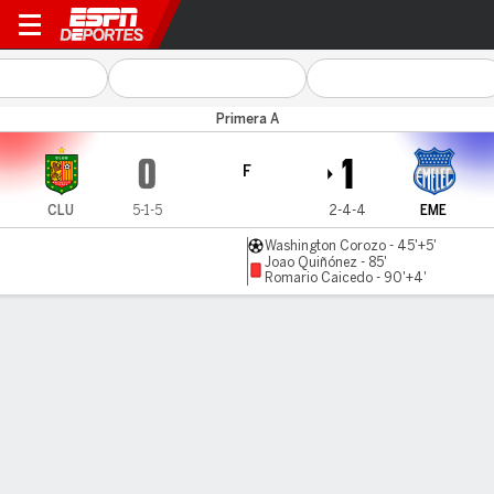
Cuenca v Emelec
Primera A
0
1
F
CLU
5-1-5
2-4-4
EME
Washington Corozo - 45'+5'
Joao Quiñónez - 85'
Romario Caicedo - 90'+4'
Resumen
LÍNEA DE TIEMPO DE JUEGO