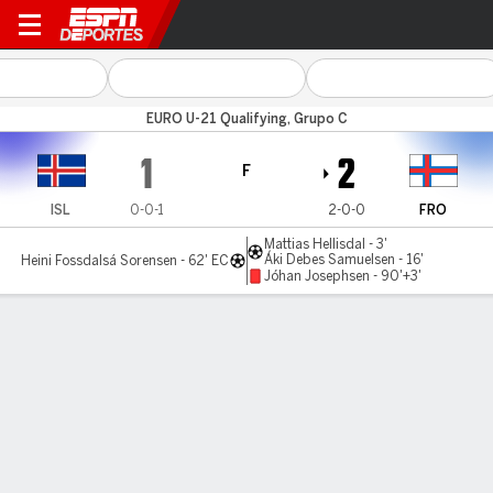
Iceland v Faroe Islands
EURO U-21 Qualifying, Grupo C
1
2
F
ISL
0-0-1
2-0-0
FRO
Mattias Hellisdal - 3'
Áki Debes Samuelsen - 16'
Heini Fossdalsá Sorensen - 62' EC
Jóhan Josephsen - 90'+3'
Resumen
LÍNEA DE TIEMPO DE JUEGO