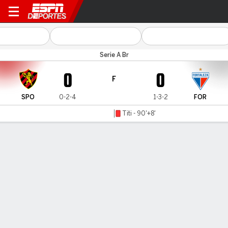
Sport v Fortaleza
Serie A Br
0
0
F
SPO
0-2-4
1-3-2
FOR
Titi - 90'+8'
Resumen
Comentario
LÍNEA DE TIEMPO DE JUEGO
SPO