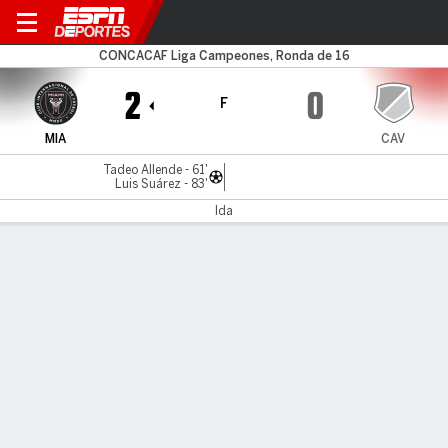
Miami v Cavalier
CONCACAF Liga Campeones, Ronda de 16
2
0
F
MIA
CAV
Tadeo Allende - 61'
Luis Suárez - 83'
Ida
Resumen
Comentario
LÍNEA DE TIEMPO DE JUEGO
MIA