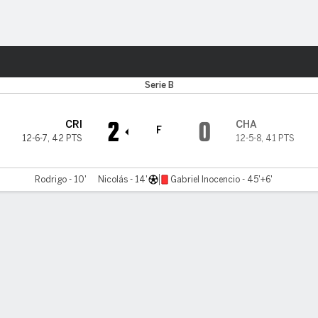
o
Más Deportes
Serie B
2
0
CRI
CHA
F
12-6-7
,
42 PTS
12-5-8
,
41 PTS
Rodrigo - 10'
Nicolás - 14'
Gabriel Inocencio - 45'+6'