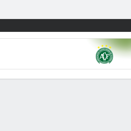
Watch
Juegos