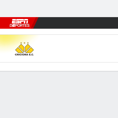
Fútbol
MLB
F. Americano
Básquetbol
WNBA
F1
Boxe
Criciúma v Chapecoense
Resumen
Comentario