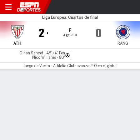
Athletic v Rangers
Liga Europea, Cuartos de final
2
0
F
Agr. 2-0
ATH
RANG
Oihan Sancet - 45'+4' Pen
Nico Williams - 80'
Juego de Vuelta - Athletic Club avanza 2-0 en el global
Resumen
Comentario
LÍNEA DE TIEMPO DE JUEGO
ATH