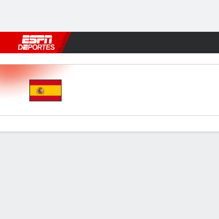
Fútbol
MLB
F. Americano
Básquetbol
WNBA
F1
Boxe
Spain v Denmark
Resumen
Comentario