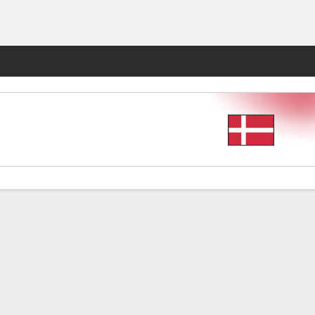
Watch
Juegos