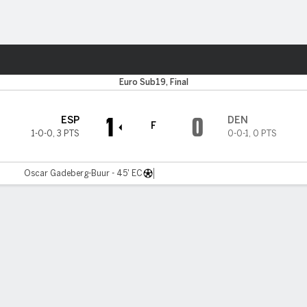
o
Más Deportes
Euro Sub19, Final
1
0
ESP
DEN
F
1-0-0
,
3 PTS
0-0-1
,
0 PTS
Oscar Gadeberg-Buur - 45' EC