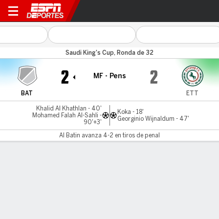
Al Batin v Al Ettifaq
Saudi King's Cup, Ronda de 32
2
2
MF - Pens
BAT
ETT
Khalid Al Khathlan - 40'
Koka - 18'
Mohamed Falah Al-Sahli -
Georginio Wijnaldum - 47'
90'+3'
Al Batin avanza 4-2 en tiros de penal
Resumen
Comentario
LÍNEA DE TIEMPO DE JUEGO