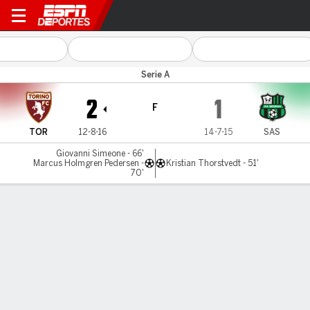
Torino v Sassuolo
Serie A
2
1
F
TOR
12-8-16
14-7-15
SAS
Giovanni Simeone - 66'
Marcus Holmgren Pedersen -
Kristian Thorstvedt - 51'
70'
Resumen
Comentario
Videos
LÍNEA DE TIEMPO DE JUEGO