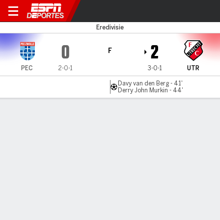
PEC Zwolle v FC Utrecht
Eredivisie
0
2
F
PEC
2-0-1
3-0-1
UTR
Davy van den Berg - 41'
Derry John Murkin - 44'
Resumen
Comentario
LÍNEA DE TIEMPO DE JUEGO
PEC