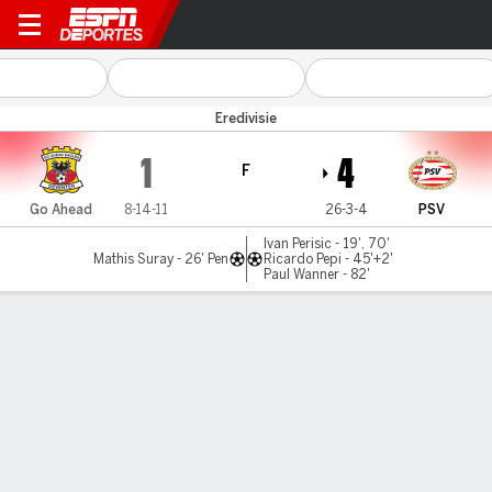
Go Ahead v PSV
Eredivisie
1
4
F
Go Ahead
8-14-11
26-3-4
PSV
Ivan Perisic - 19', 70'
Mathis Suray - 26' Pen
Ricardo Pepi - 45'+2'
Paul Wanner - 82'
Resumen
Comentario
Videos
LO MÁS DESTACADO