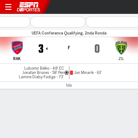
Raków v MSK Zilina
UEFA Conference Qualifying, 2nda Ronda
3
0
F
RAK
ZIL
Lubomir Belko - 48' EC
Jonatan Brunes - 58' Pen
Jan Minarik - 63'
Lamine Diaby-Fadiga - 73'
Ida
Resumen
Comentario
LÍNEA DE TIEMPO DE JUEGO