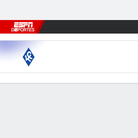
Fútbol
MLB
F. Americano
Básquetbol
WNBA
F1
Boxe
Krylia v D Makhachkala
Resumen
Comentario