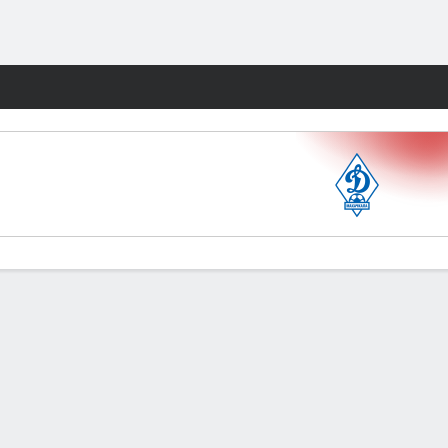
Watch
Juegos