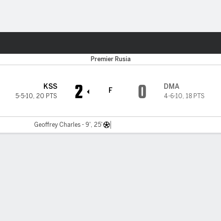
o
Más Deportes
Premier Rusia
2
0
KSS
DMA
F
5-5-10
,
20 PTS
4-6-10
,
18 PTS
Geoffrey Charles - 9', 25'