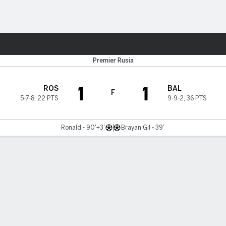
o
Más Deportes
Premier Rusia
1
1
ROS
BAL
F
5-7-8
,
22 PTS
9-9-2
,
36 PTS
Ronald - 90'+3'
Brayan Gil - 39'