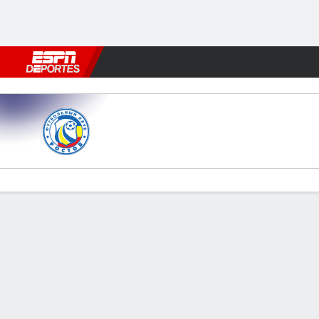
Fútbol
MLB
F. Americano
Básquetbol
WNBA
F1
Boxe
Rostov v Baltika
Resumen
Comentario