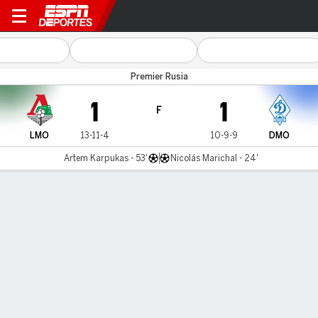
Lokomotiv v Dinamo Mosco
Premier Rusia
1
1
F
LMO
13-11-4
10-9-9
DMO
Artem Karpukas - 53'
Nicolás Marichal - 24'
Resumen
Comentario
Videos
LO MÁS DESTACADO
Todos los aspectos destacados