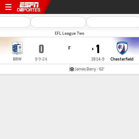
Barrow v Chesterfield
EFL League Two
0
1
F
BRW
8-9-24
18-14-9
Chesterfield
James Berry - 62'
Resumen
Comentario
LÍNEA DE TIEMPO DE JUEGO
BRW