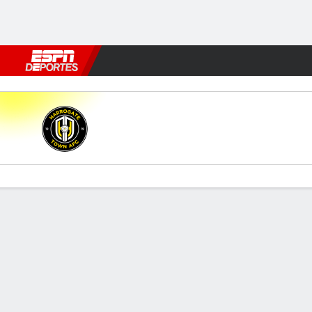
Fútbol
MLB
F. Americano
Básquetbol
WNBA
F1
Boxe
Harrogate v Barnet
Resumen
Comentario