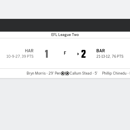
o
Más Deportes
EFL League Two
1
2
HAR
BAR
F
10-9-27
,
39 PTS
21-13-12
,
76 PTS
Bryn Morris - 29' Pen
Callum Stead - 5'
Phillip Chinedu -