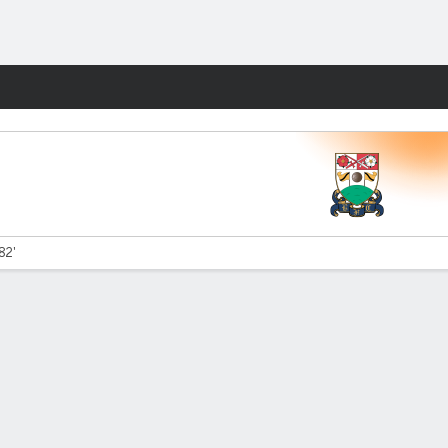
Watch
Juegos
 82'