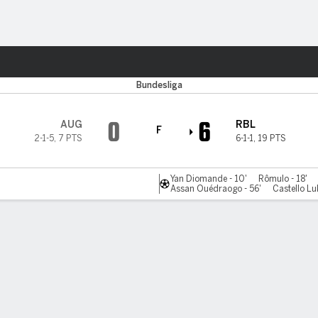
o
Más Deportes
Bundesliga
0
6
AUG
RBL
F
2-1-5
,
7 PTS
6-1-1
,
19 PTS
Yan Diomande - 10'
Rômulo - 18'
Assan Ouédraogo - 56'
Castello Lu