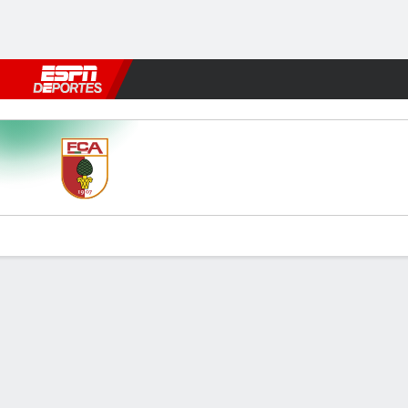
Fútbol
MLB
F. Americano
Básquetbol
WNBA
F1
Boxe
Augsburgo v RB Leipzig
Resumen
Comentario
Videos