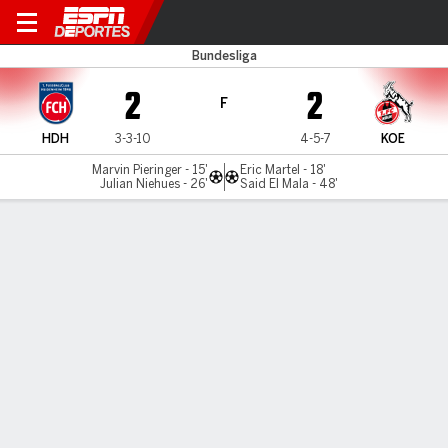
Heidenheim v Cologne
Bundesliga
2
2
F
HDH
3-3-10
4-5-7
KOE
Marvin Pieringer - 15'
Eric Martel - 18'
Julian Niehues - 26'
Said El Mala - 48'
Resumen
Comentario
Videos
LO MÁS DESTACADO
Todos los aspectos destacados