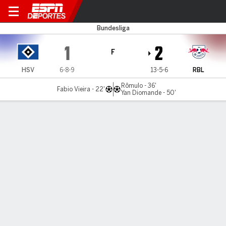
Hamburg v RB Leipzig
Bundesliga
1
2
F
HSV
6-8-9
13-5-6
RBL
Rômulo - 36'
Fabio Vieira - 22'
Yan Diomande - 50'
Resumen
Comentario
Videos
LO MÁS DESTACADO
Todos los aspectos destacados