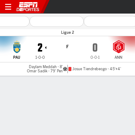
Pau v Annecy
Ligue 2
2
0
F
PAU
1-0-0
0-0-1
ANN
Daylam Meddah - 8'
Josue Tiendrebeogo - 45'+4'
Omar Sadik - 79' Pen
Resumen
Comentario
LÍNEA DE TIEMPO DE JUEGO
PAU