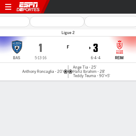
Bastia v Reims
Ligue 2
1
3
F
BAS
5-13-16
6-4-4
REIM
Ange Tia - 25'
Anthony Roncaglia - 20'
Hafiz Ibrahim - 28'
Teddy Teuma - 90'+5'
Resumen
Comentario
LÍNEA DE TIEMPO DE JUEGO