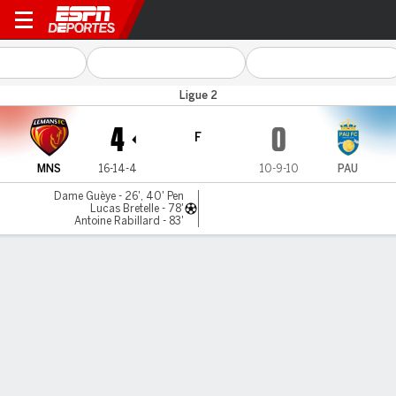
Le Mans v Pau
Ligue 2
4
0
F
MNS
16-14-4
10-9-10
PAU
Dame Guèye - 26', 40' Pen
Lucas Bretelle - 78'
Antoine Rabillard - 83'
Resumen
Comentario
LÍNEA DE TIEMPO DE JUEGO