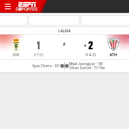
Real Oviedo v Athletic
LALIGA
1
2
F
OVI
3-7-13
9-4-11
ATH
Mikel Jauregizar - 58'
Ilyas Chaira - 30'
Oihan Sancet - 71' Pen
Resumen
Comentario
Videos
LO MÁS DESTACADO
Todos los aspectos destacados