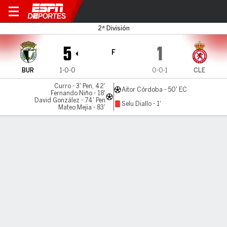
Burgos v Leonesa
2ª División
5
1
F
BUR
1-0-0
0-0-1
CLE
Curro - 3' Pen, 42'
Aitor Córdoba - 50' EC
Fernando Niño - 18'
David González - 74' Pen
Selu Diallo - 1'
Mateo Mejia - 83'
Resumen
Comentario
LÍNEA DE TIEMPO DE JUEGO
BUR