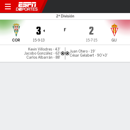
Córdoba v Sporting
2ª División
3
2
F
COR
15-9-13
15-7-15
GIJ
Kevin Villodres - 43'
Juan Otero - 19'
Jacobo González - 63'
César Gelabert - 90'+3'
Carlos Albarrán - 88'
Resumen
Comentario
LÍNEA DE TIEMPO DE JUEGO
COR