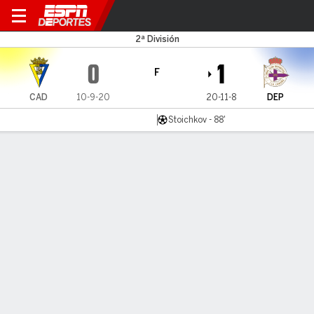
Cádiz v Deportivo
2ª División
0
1
F
CAD
10-9-20
20-11-8
DEP
Stoichkov - 88'
Resumen
Comentario
LÍNEA DE TIEMPO DE JUEGO
CAD