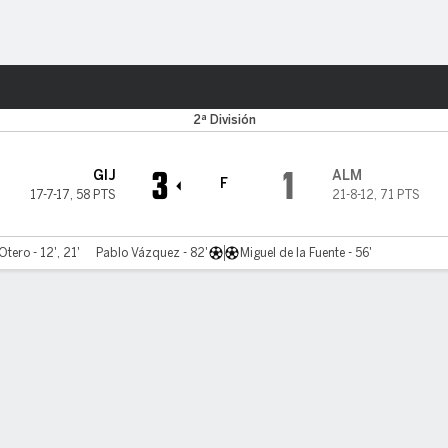
o
Más Deportes
2ª División
3
1
GIJ
ALM
F
17-7-17
,
58 PTS
21-8-12
,
71 PTS
tero - 12', 21'
Pablo Vázquez - 82'
Miguel de la Fuente - 56'