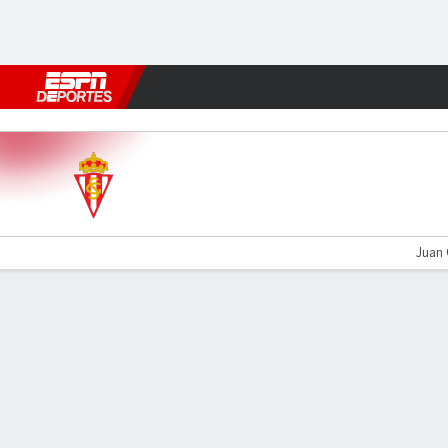
Fútbol
MLB
F. Americano
Básquetbol
WNBA
F1
Boxe
Sporting v Almería
Juan O
Resumen
Comentario