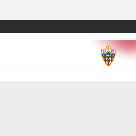
Watch
Juegos