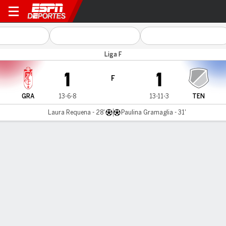
Granada v Tenerife
Liga F
1
1
F
GRA
13-6-8
13-11-3
TEN
Laura Requena - 28'
Paulina Gramaglia - 31'
Resumen
Comentario
LÍNEA DE TIEMPO DE JUEGO
GRA