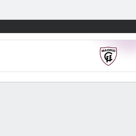
Watch
Juegos