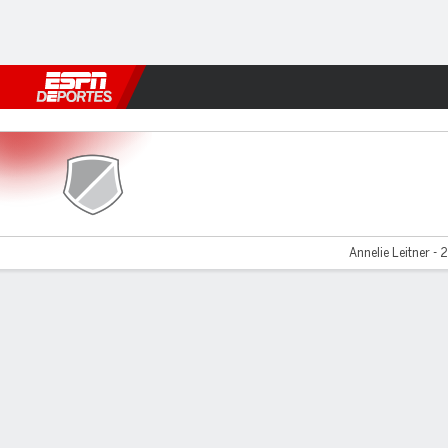
Fútbol
MLB
F. Americano
Básquetbol
WNBA
F1
Boxe
Dux Logroño v Madrid CFF
Annelie Leitner - 
Resumen
Comentario