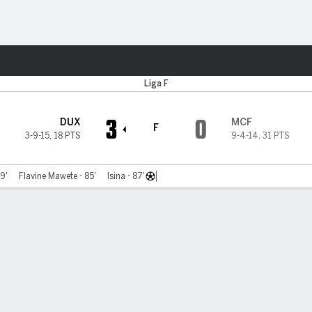
o
Más Deportes
Liga F
3
0
DUX
MCF
F
3-9-15
,
18 PTS
9-4-14
,
31 PTS
29'
Flavine Mawete - 85'
Isina - 87'