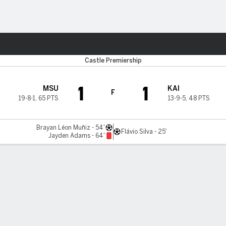
o
Más Deportes
Castle Premiership
1
1
MSU
KAI
F
19-8-1
,
65 PTS
13-9-5
,
48 PTS
Brayan Léon Muñiz - 54'
Flávio Silva - 25'
Jayden Adams - 64'