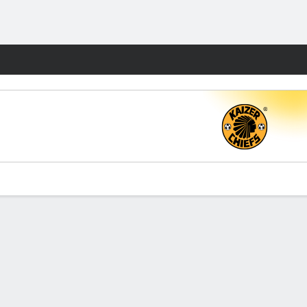
Watch
Juegos