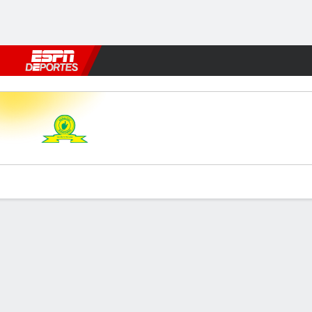
Fútbol
MLB
F. Americano
Básquetbol
WNBA
F1
Boxe
M Sundowns v Kaizer Chiefs
Resumen
Comentario