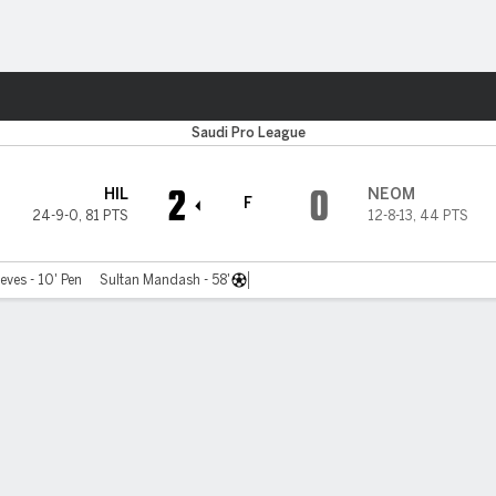
o
Más Deportes
Saudi Pro League
2
0
HIL
NEOM
F
24-9-0
,
81 PTS
12-8-13
,
44 PTS
ves - 10' Pen
Sultan Mandash - 58'