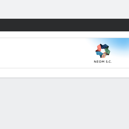
Watch
Juegos