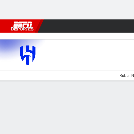
Fútbol
MLB
F. Americano
Básquetbol
WNBA
F1
Boxe
Al Hilal v Neom SC
Rúben Ne
Resumen
Comentario