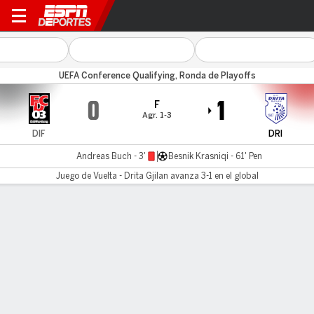
Differdange 03 v Drita Gjilan
UEFA Conference Qualifying, Ronda de Playoffs
0
1
F
Agr. 1-3
DIF
DRI
Andreas Buch - 3'
Besnik Krasniqi - 61' Pen
Juego de Vuelta - Drita Gjilan avanza 3-1 en el global
Resumen
Comentario
LÍNEA DE TIEMPO DE JUEGO
DIF