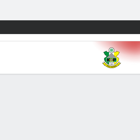
Watch
Juegos