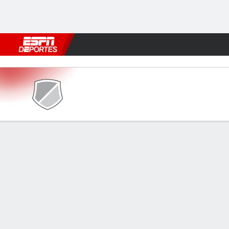
Fútbol
MLB
F. Americano
Básquetbol
WNBA
F1
Boxe
Wikki Tourists v Kano Pillars
Resumen
INFORMACIÓN DEL PARTIDO