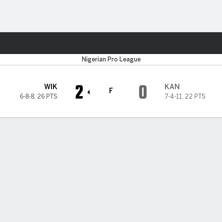
o
Más Deportes
Nigerian Pro League
2
0
WIK
KAN
F
6-8-8
,
26 PTS
7-4-11
,
22 PTS