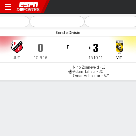
Jong Utrecht v Vitesse
Eerste Divisie
0
3
F
JUT
10-9-16
15-10-11
VIT
Nino Zonneveld - 11'
Adam Tahaui - 30'
Omar Achouitar - 67'
Resumen
Comentario
LÍNEA DE TIEMPO DE JUEGO