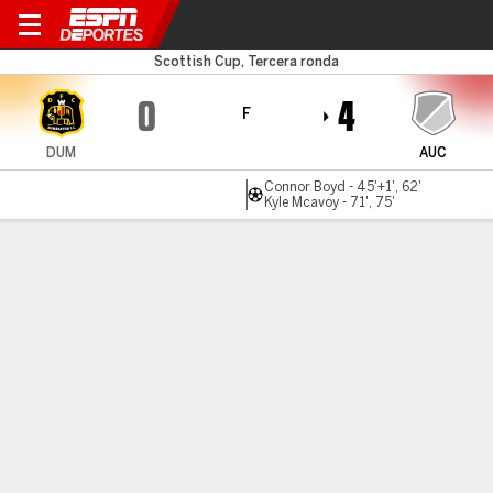
Dumbarton v Auchinleck
Scottish Cup, Tercera ronda
0
4
F
DUM
AUC
Connor Boyd - 45'+1', 62'
Kyle Mcavoy - 71', 75'
Resumen
LÍNEA DE TIEMPO DE JUEGO
DUM