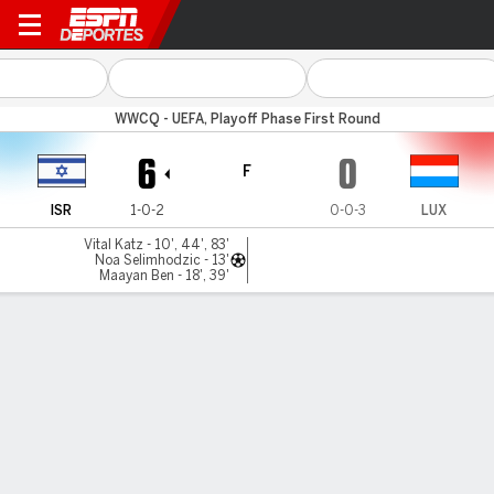
Israel v Luxembourg
WWCQ - UEFA, Playoff Phase First Round
6
0
F
ISR
1-0-2
0-0-3
LUX
Vital Katz - 10', 44', 83'
Noa Selimhodzic - 13'
Maayan Ben - 18', 39'
Resumen
Comentario
LÍNEA DE TIEMPO DE JUEGO