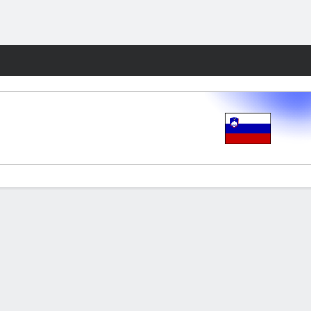
Watch
Juegos