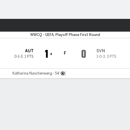
o
Más Deportes
WWCQ - UEFA, Playoff Phase First Round
1
0
AUT
SVN
F
0-1-3
,
1 PTS
1-0-3
,
3 PTS
Katharina Naschenweng - 54'