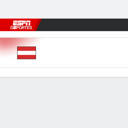
Fútbol
MLB
F. Americano
Básquetbol
WNBA
F1
Boxe
Austria v Eslovenia
Resumen
Comentario