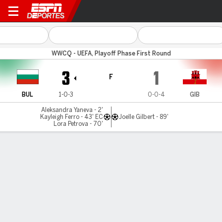
Bulgaria v Gibraltar
WWCQ - UEFA, Playoff Phase First Round
3
1
F
BUL
1-0-3
0-0-4
GIB
Aleksandra Yaneva - 2'
Kayleigh Ferro - 43' EC
Joelle Gilbert - 89'
Lora Petrova - 70'
Resumen
Comentario
LÍNEA DE TIEMPO DE JUEGO