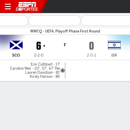
Scotland v Israel
WWCQ - UEFA, Playoff Phase First Round
6
0
F
SCO
2-2-0
2-0-2
ISR
Erin Cuthbert - 17'
Caroline Weir - 20', 57', 67' Pen
Lauren Davidson - 81'
Kirsty Hanson - 86'
Resumen
Comentario
LÍNEA DE TIEMPO DE JUEGO