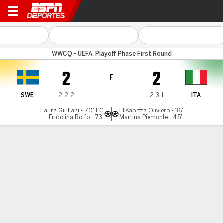
Suecia v Italia
WWCQ - UEFA, Playoff Phase First Round
2
2
F
SWE
2-2-2
2-3-1
ITA
Laura Giuliani - 70' EC
Elisabetta Oliviero - 36'
Fridolina Rolfö - 73'
Martina Piemonte - 45'
Resumen
Comentario
Videos
LÍNEA DE TIEMPO DE JUEGO
SWE