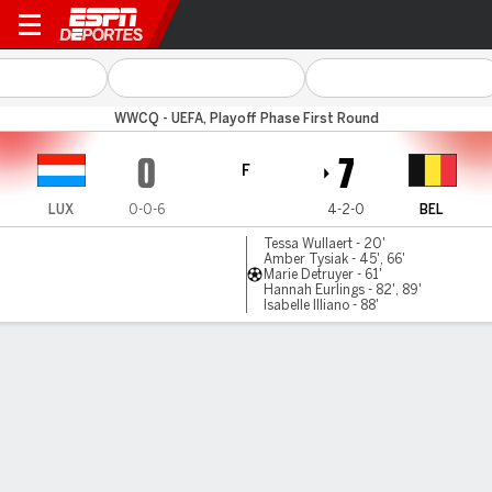
Luxembourg v Belgium
WWCQ - UEFA, Playoff Phase First Round
0
7
F
LUX
0-0-6
4-2-0
BEL
Tessa Wullaert - 20'
Amber Tysiak - 45', 66'
Marie Detruyer - 61'
Hannah Eurlings - 82', 89'
Isabelle Illiano - 88'
Resumen
Comentario
LÍNEA DE TIEMPO DE JUEGO