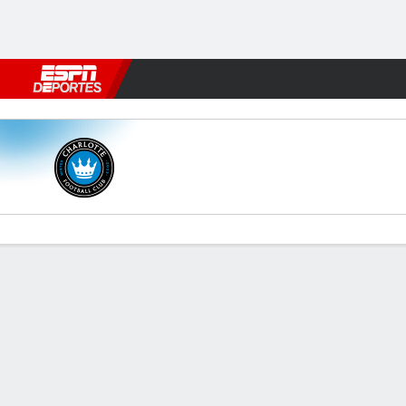
Fútbol
MLB
F. Americano
Básquetbol
WNBA
F1
Boxe
Charlotte v Cincinnati
Resumen
Comentario