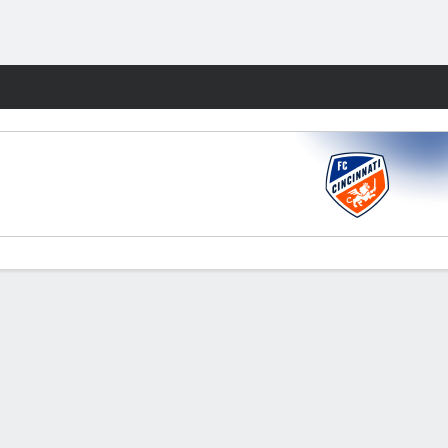
Watch
Juegos