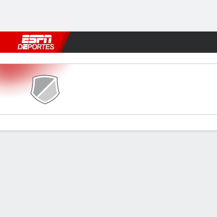
Fútbol
MLB
F. Americano
Básquetbol
WNBA
F1
Boxe
Arcachon v Hauts Lyonnais
Resumen
Comentario