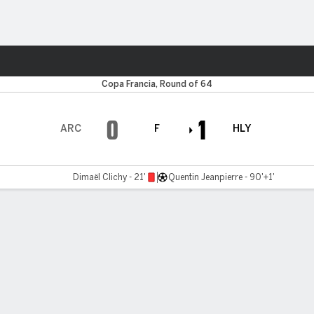
o
Más Deportes
Copa Francia, Round of 64
0
1
ARC
F
HLY
Dimaël Clichy - 21'
Quentin Jeanpierre - 90'+1'