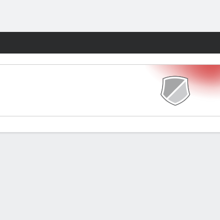
Watch
Juegos