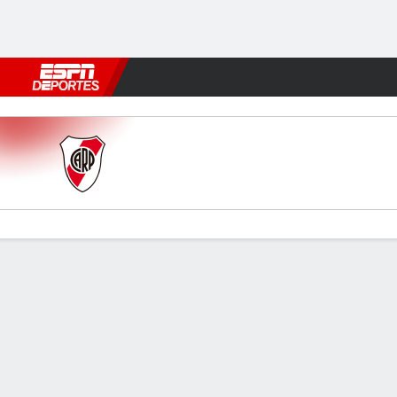
Fútbol
MLB
F. Americano
Básquetbol
WNBA
F1
Boxe
River Plate v Atl Tucumán
Resumen
Comentario
Videos