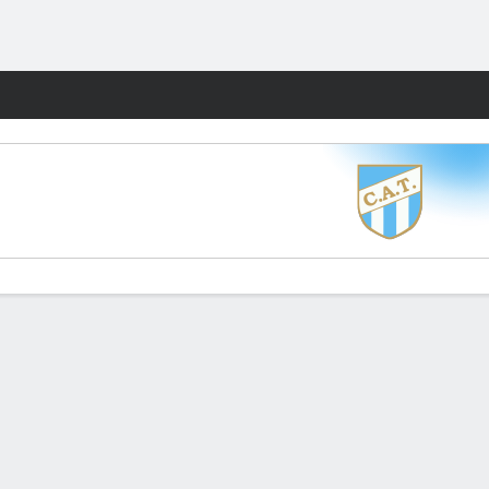
Watch
Juegos