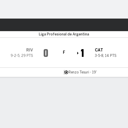
o
Más Deportes
Liga Profesional de Argentina
0
1
RIV
CAT
F
9-2-5
,
29 PTS
3-5-8
,
14 PTS
Renzo Tesuri - 19'