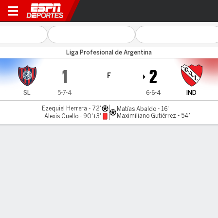
San Lorenzo v Independient
Liga Profesional de Argentina
1
2
F
SL
5-7-4
6-6-4
IND
Ezequiel Herrera - 72'
Matías Abaldo - 16'
Maximiliano Gutiérrez - 54'
Alexis Cuello - 90'+3'
Resumen
Comentario
Videos
LÍNEA DE TIEMPO DE JUEGO
SL